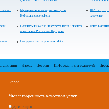
дополнительного образования
государственн
ственного
Муниципальный методический центр
ФБУЗ «Центр г
Нефтеюганского района
населения»
ссии
Официальный сайт Министерства науки и высшего
Центр развития
образования Российской Федерации
сниках
Центр развития творчества в МАХ
организации
Лагерь
Новости
Информация для родителей
Проек
Опрос
Удовлетворенность качеством услуг
удовлетворен