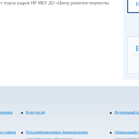
т отдела кадров НР МБУ ДО «Центр развития творчества
Н
,
ственных
Культура.рф
Федеральный по
ого района
Персонифицированное финансирование
Официальный с