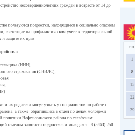
стройство несовершеннолетних граждан в возрасте от 14 до
тве пользуются подростки, находящиеся в социально опасном
, состоящие на профилактическом учете в территориальной
 и защите их прав.
пн
тройства:
1
тельщика (ИНН),
ионного страхования (СНИЛС),
8
овья,
15
ия,
ИР)
22
 и их родители могут узнать у специалистов по работе с
29
айона, а также обратившись в отдел по делам молодежи
ой политики Нефтеюганского района по телефонам:
щий отделом занятости подростков и молодежи -
8 (3463) 250-