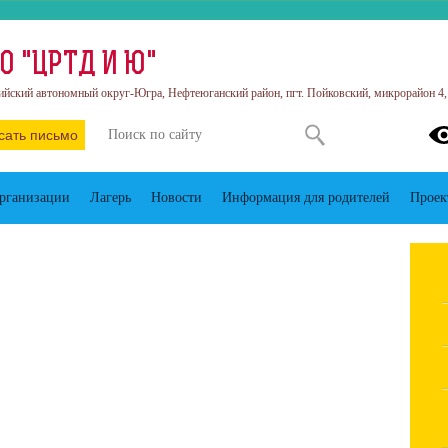
О "ЦРТД И Ю"
йский автономный округ-Югра, Нефтеюганский район, пгт. Пойковский, микрорайон 4, 
сать письмо
организации
Лагерь
Новости
Информация для родителей
Проек