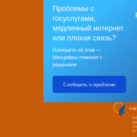
Проблемы с
госуслугами,
медленный интернет
или плохая связь?
Напишите об этом —
Минцифры поможет с
решением
Сообщить о проблеме
Сай
№1
пр
и 
от