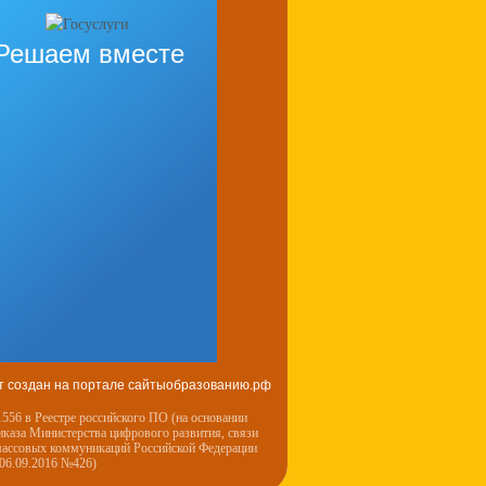
Решаем вместе
т создан на портале сайтыобразованию.рф
556 в Реестре российского ПО (на основании
иказа Министерства цифрового развития, связи
массовых коммуникаций Российской Федерации
 06.09.2016 №426)