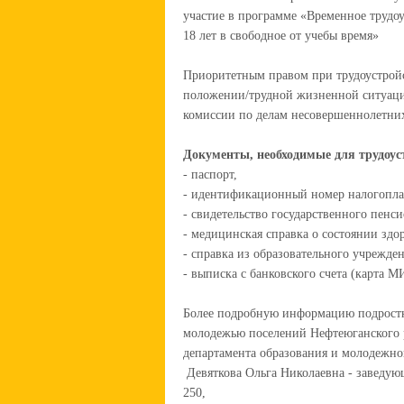
участие в программе «Временное трудоу
18 лет в свободное от учебы время»
Приоритетным правом при трудоустройс
положении/трудной жизненной ситуации
комиссии по делам несовершеннолетних
Документы, необходимые для трудоус
- паспорт,
- идентификационный номер налогопла
- свидетельство государственного пенс
- медицинская справка о состоянии здор
- справка из образовательного учрежден
- выписка с банковского счета (карта М
Более подробную информацию подростки
молодежью поселений Нефтеюганского р
департамента образования и молодежн
Девяткова Ольга Николаевна - заведую
250,