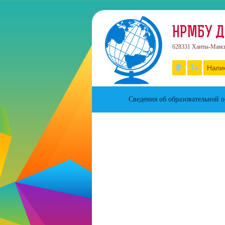
НРМБУ Д
628331 Ханты-Манси
Напи
Сведения об образовательной 