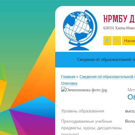
НРМБУ Д
628331 Ханты-Манси
Напи
Сведения об образовательной 
Главная
»
Сведения об образовательной
Олеговна
Мет
О
Уровень образования
выс
Преподаваемые учебные
Воло
предметы, курсы, дисциплины
(модули)