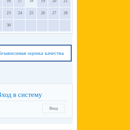
16
17
18
19
20
21
23
24
25
26
27
28
30
езависимая оценка качества
Вход в систему
Вход