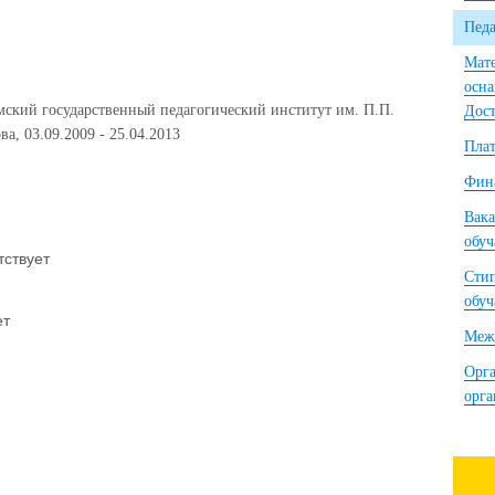
Педа
Мате
осна
ский государственный педагогический институт им. П.П.
Дост
а, 03.09.2009 - 25.04.2013
Плат
Фина
Вака
обу
тствует
Сти
обу
ет
Межд
Орга
орг