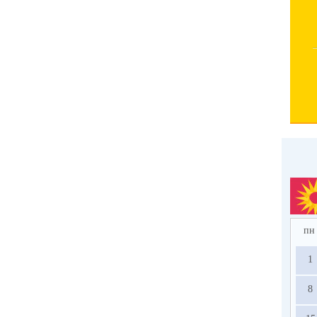
пн
1
8