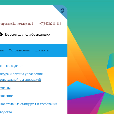
строение 2а, помещение 1
+7(3463)211-114
Версия для слабовидящих
ты
Фотоальбомы
Контакты
вные сведения
ктура и органы управления
зовательной организацией
ументы
азование
зовательные стандарты и требования
водство