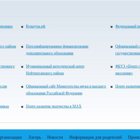
ственных
Культура.рф
Федеральный по
ого района
Персонифицированное финансирование
Официальный с
дополнительного образования
государственн
ственного
Муниципальный методический центр
ФБУЗ «Центр г
Нефтеюганского района
населения»
ссии
Официальный сайт Министерства науки и высшего
Центр развития
образования Российской Федерации
сниках
Центр развития творчества в МАХ
организации
Лагерь
Новости
Информация для родителей
Проек