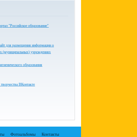
ртал "Российское образование"
айт для размещения информации о
ых (муниципальных) учреждениях
игиенического образования
 творчества ВКонтакте
ты
Фотоальбомы
Контакты