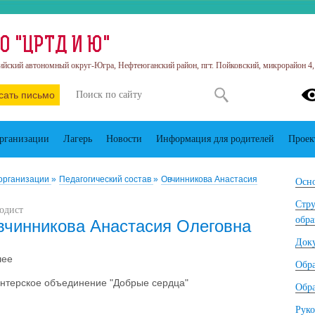
О "ЦРТД И Ю"
йский автономный округ-Югра, Нефтеюганский район, пгт. Пойковский, микрорайон 4, 
сать письмо
организации
Лагерь
Новости
Информация для родителей
Проек
 организации
»
Педагогический состав
»
Овчинникова Анастасия
Осно
Стру
одист
обра
вчинникова Анастасия Олеговна
Док
шее
Обр
нтерское объединение "Добрые сердца"
Обра
Руко